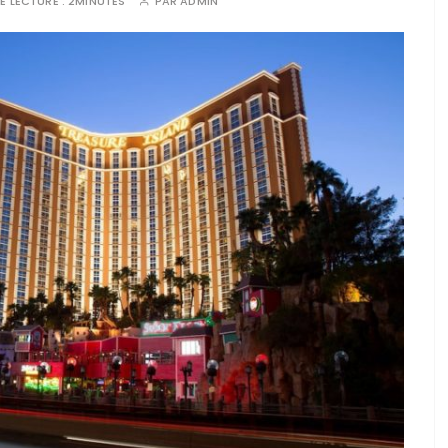
E LECTURE :
2MINUTES
PAR
ADMIN